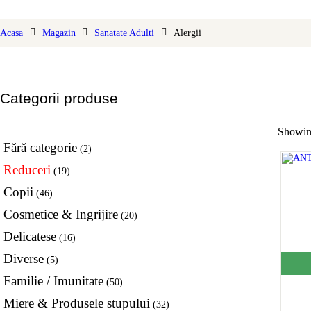
DELICATESE
Acasa
Magazin
Sanatate Adulti
Alergii
SUVENIRURI
SPORTIVI
Categorii produse
DIVERSE
Showing
Fără categorie
(2)
Reduceri
(19)
Copii
(46)
Cosmetice & Ingrijire
(20)
Delicatese
(16)
Diverse
(5)
Familie / Imunitate
(50)
Miere & Produsele stupului
(32)