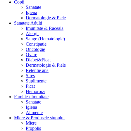
Copii
Sanatate
Igiena
Dermatologie & Piele
Sanatate Adulti
Imunitate & Raceala
Alergii
Sange (Hematologie)
Constipatie
Oncologie
Ovare
Diabet&Ficat
Dermatologie & Piele
Retentie apa
Stres
Suplimente
Ficat
Hemoroizi
Familie / Imunitate
Sanatate
Igiena
Alimente
Miere & Produsele stupului
Miere
Propolis