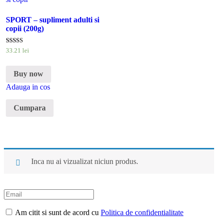
SPORT – supliment adulti si
copii (200g)
Evaluat la
33
.
21
lei
5.00
din 5
Buy now
Adauga in cos
Cumpara
Inca nu ai vizualizat niciun produs.
Am citit si sunt de acord cu
Politica de confidentialitate