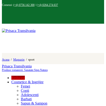
Comenzi:
(+4) 0756.142.300
/
(+4) 0264.274.637
Acasa
Magazin
sport
Prisaca Transilvania
Produse romanesti. Sanatate.Stup.Natura
Reduceri
Cosmetice & Ingrijire
Femei
Copii
Adolescenti
Barbati
Sapun & Sampon