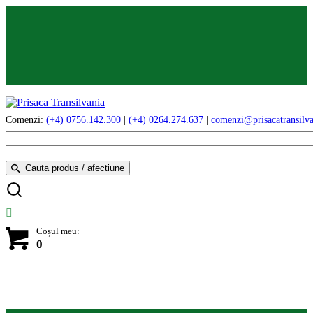
Comenzi:
(+4) 0756.142.300
|
(+4) 0264.274.637
|
comenzi@prisacatransilva
Cauta produs / afectiune
Coșul meu:
0