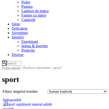
Polen
Pastura
Laptisor de matca
Fagure cu miere
Capacele
Sirop
Delicatese
Suveniruri
Sportivi
Energizant
Igiena & Ingrijire
Protectie
Diverse
/ Produse etichetate „sport”
Prima pagină
sport
Afișez singurul rezultat
Indisponibil