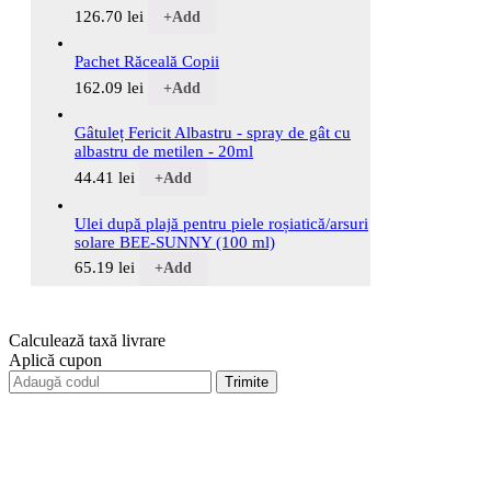
126.70
lei
+
Add
Pachet Răceală Copii
162.09
lei
+
Add
Gâtuleț Fericit Albastru - spray de gât cu
albastru de metilen - 20ml
44.41
lei
+
Add
Ulei după plajă pentru piele roșiatică/arsuri
solare BEE-SUNNY (100 ml)
65.19
lei
+
Add
Calculează taxă livrare
Aplică cupon
Trimite