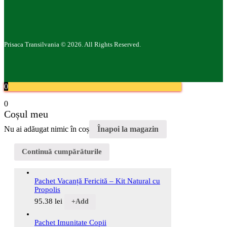
Prisaca Transilvania © 2026. All Rights Reserved.
0
0
Coșul meu
Nu ai adăugat nimic în coș
Înapoi la magazin
Continuă cumpărăturile
Pachet Vacanță Fericită – Kit Natural cu
Propolis
95.38
lei
+
Add
Pachet Imunitate Copii