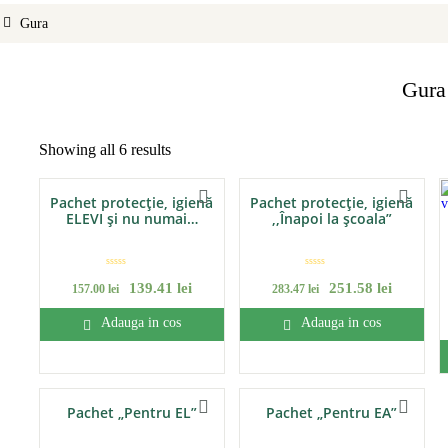
ELICATESE
Gura
UVENIRURI
Gura
PORTIVI
Showing all 6 results
IVERSE
Pachet protecție, igienă
Pachet protecție, igienă
PROMO
PROMO
ELEVI și nu numai…
,,Înapoi la școala”
E
E
v
v
139
.
41
lei
251
.
58
lei
157
.
00
lei
283
.
47
lei
a
a
l
l
u
u
a
a
Adauga in cos
Adauga in cos
t
t
l
l
a
a
0
0
d
d
i
i
n
n
5
5
Pachet „Pentru EL”
Pachet „Pentru EA”
PROMO
PROMO