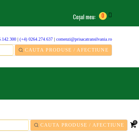
0
Coșul meu:
6.142.300
|
(+4) 0264.274.637
|
comenzi@prisacatransilvania.ro
0