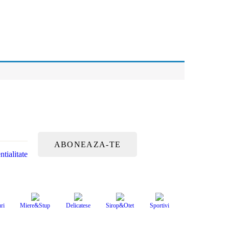
ntialitate
ri
Miere&Stup
Delicatese
Sirop&Otet
Sportivi