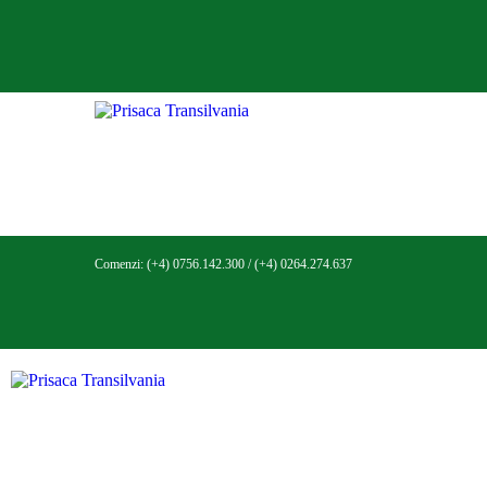
R
C
C
S
F
Comenzi:
(+4) 0756.142.300
/
(+4) 0264.274.637
M
S
S