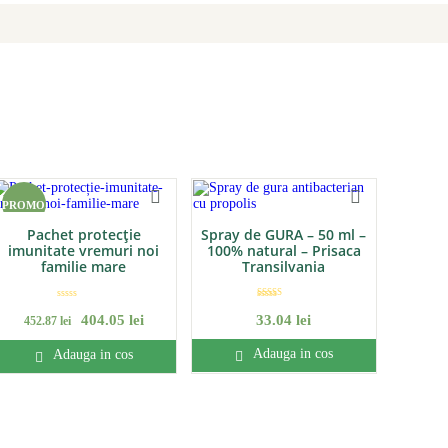
PROMO
Pachet protecție
Spray de GURA – 50 ml –
imunitate vremuri noi
100% natural – Prisaca
familie mare
Transilvania
E
Evaluat la
v
404
.
05
lei
33
.
04
lei
5.00
452
.
87
lei
a
din 5
l
u
a
Adauga in cos
Adauga in cos
t
l
a
0
d
i
n
5