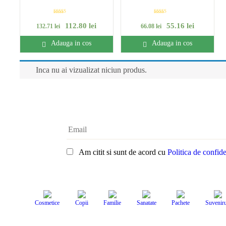
Evaluat la
Evaluat la
112
.
80
lei
55
.
16
lei
5.00
5.00
132
.
71
lei
66
.
08
lei
din 5
din 5
Adauga in cos
Adauga in cos
Inca nu ai vizualizat niciun produs.
Am citit si sunt de acord cu
Politica de confide
Cosmetice
Copii
Familie
Sanatate
Pachete
Suveniru