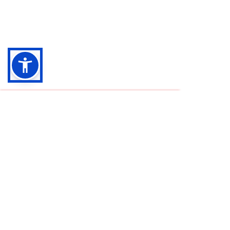
0
0
Coșul meu
Nu ai adăugat nimic în coș
ÎNAPOI LA MAGAZIN
Continuă cumpărăturile
Pachet Vacanță Fericită – Kit Natural cu
Propolis