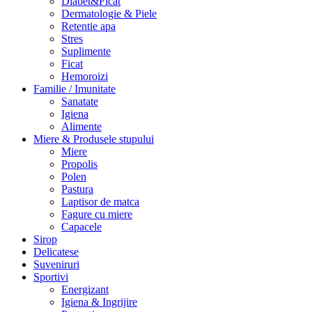
Diabet&Ficat
Dermatologie & Piele
Retentie apa
Stres
Suplimente
Ficat
Hemoroizi
Familie / Imunitate
Sanatate
Igiena
Alimente
Miere & Produsele stupului
Miere
Propolis
Polen
Pastura
Laptisor de matca
Fagure cu miere
Capacele
Sirop
Delicatese
Suveniruri
Sportivi
Energizant
Igiena & Ingrijire