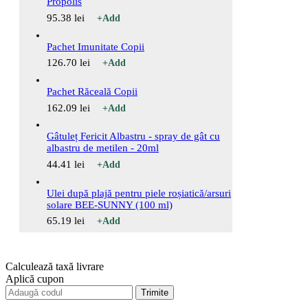
Propolis
95.38
lei
+
Add
Pachet Imunitate Copii
126.70
lei
+
Add
Pachet Răceală Copii
162.09
lei
+
Add
Gâtuleț Fericit Albastru - spray de gât cu
albastru de metilen - 20ml
44.41
lei
+
Add
Ulei după plajă pentru piele roșiatică/arsuri
solare BEE-SUNNY (100 ml)
65.19
lei
+
Add
Calculează taxă livrare
Aplică cupon
Trimite