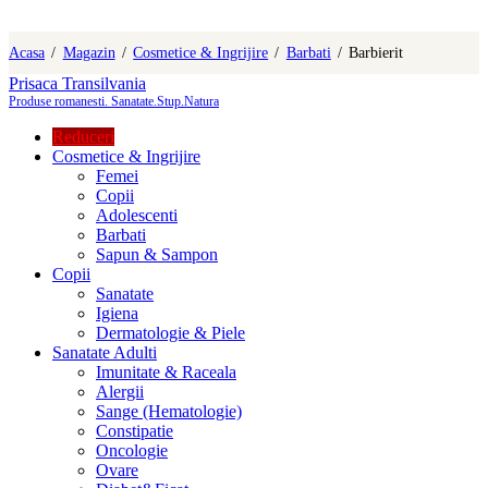
Acasa
Magazin
Cosmetice & Ingrijire
Barbati
Barbierit
Prisaca Transilvania
Produse romanesti. Sanatate.Stup.Natura
Reduceri
Cosmetice & Ingrijire
Femei
Copii
Adolescenti
Barbati
Sapun & Sampon
Copii
Sanatate
Igiena
Dermatologie & Piele
Sanatate Adulti
Imunitate & Raceala
Alergii
Sange (Hematologie)
Constipatie
Oncologie
Ovare