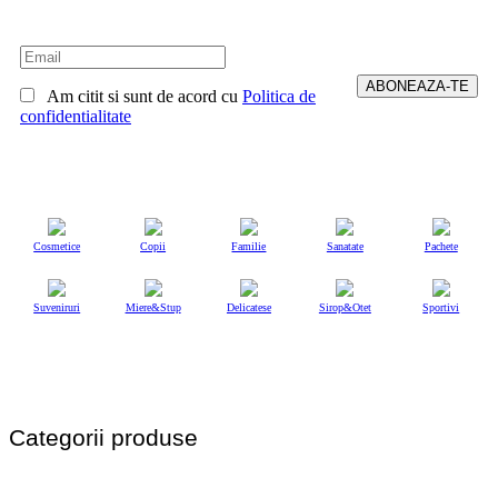
Am citit si sunt de acord cu
Politica de
confidentialitate
Cosmetice
Copii
Familie
Sanatate
Pachete
Suveniruri
Miere&Stup
Delicatese
Sirop&Otet
Sportivi
Categorii produse