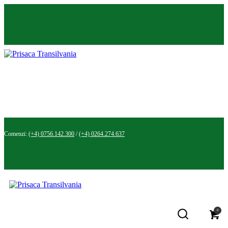
Comenzi:
(+4) 0756.142.300
/
(+4) 0264.274.637
0