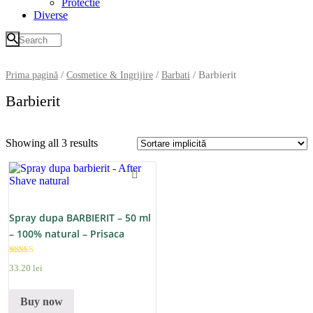
Protectie
Diverse
/
/
/ Barbierit
Prima pagină
Cosmetice & Ingrijire
Barbati
Barbierit
Showing all 3 results
Spray dupa BARBIERIT – 50 ml
– 100% natural – Prisaca
Transilvania
Evaluat la
33
.
20
lei
5.00
din 5
Buy now