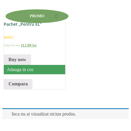
PROMO
Pachet „Pentru EL”
Evaluat la
132
.
71
lei
112
.
80
lei
5.00
din 5
Buy now
Adauga in cos
Cumpara
Inca nu ai vizualizat niciun produs.