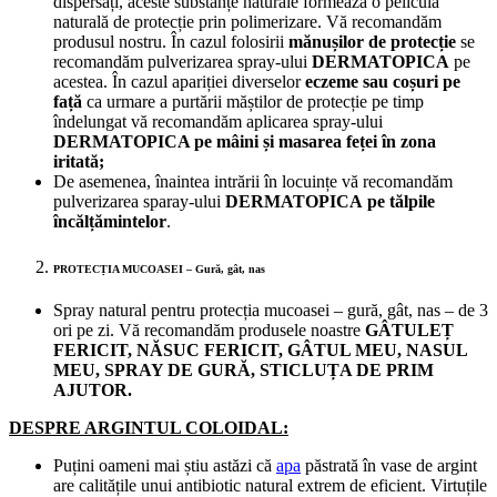
dispersați, aceste substanțe naturale formează o peliculă
naturală de protecție prin polimerizare. Vă recomandăm
produsul nostru. În cazul folosirii
mănușilor de protecție
se
recomandăm pulverizarea spray-ului
DERMATOPICA
pe
acestea. În cazul apariției diverselor
eczeme sau coșuri pe
față
ca urmare a purtării măștilor de protecție pe timp
îndelungat vă recomandăm aplicarea spray-ului
DERMATOPICA pe mâini și masarea feței în zona
iritată;
De asemenea, înaintea intrării în locuințe vă recomandăm
pulverizarea sparay-ului
DERMATOPICA
pe tălpile
încălțămintelor
.
PROTECȚIA MUCOASEI – Gură, gât, nas
Spray natural pentru protecția mucoasei – gură, gât, nas – de 3
ori pe zi. Vă recomandăm produsele noastre
GÂTULEȚ
FERICIT, NĂSUC FERICIT, GÂTUL MEU, NASUL
MEU, SPRAY DE GURĂ, STICLUȚA DE PRIM
AJUTOR.
DESPRE ARGINTUL COLOIDAL:
Puțini oameni mai știu astăzi că
apa
păstrată în vase de argint
are calitățile unui antibiotic natural extrem de eficient. Virtuțile