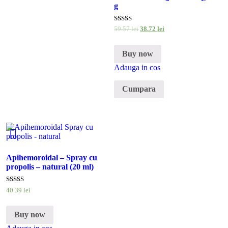
g
Evaluat la
59
.
57
lei
38
.
72
lei
5.00
din 5
Buy now
Adauga in cos
Cumpara
Apihemoroidal – Spray cu
propolis – natural (20 ml)
Evaluat la
40
.
39
lei
5.00
din 5
Buy now