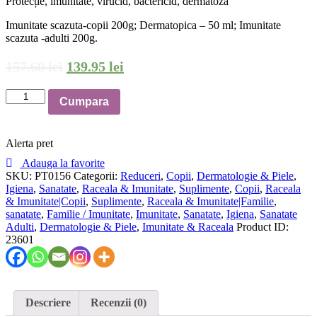
Protecție, imunitate, virucid, bactericid, dermatoză
Imunitate scazuta-copii 200g; Dermatopica – 50 ml; Imunitate
scazuta -adulti 200g.
157
.
60
lei
139
.
95
lei
Cantitate
Cumpara
Pachet
protecție/imunitate
vremuri
Alerta pret
noi
familie
Adauga la favorite
mică
SKU:
PT0156
Categorii:
Reduceri
,
Copii
,
Dermatologie & Piele
,
Igiena
,
Sanatate
,
Raceala & Imunitate
,
Suplimente
,
Copii
,
Raceala
& Imunitate|Copii
,
Suplimente
,
Raceala & Imunitate|Familie
,
sanatate
,
Familie / Imunitate
,
Imunitate
,
Sanatate
,
Igiena
,
Sanatate
Adulti
,
Dermatologie & Piele
,
Imunitate & Raceala
Product ID:
23601
Descriere
Recenzii (0)