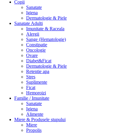
Copii
Sanatate
Igiena
Dermatologie & Piele
Sanatate Adulti
Imunitate & Raceala
Alergii
Sange (Hematologie)
Constipatie
Oncologie
Ovare
Diabet&Ficat
Dermatologie & Piele
Retentie apa
Stres
Suplimente
Ficat
Hemoroizi
Familie / Imunitate
Sanatate
Igiena
Alimente
Miere & Produsele stupului
Miere
Propolis