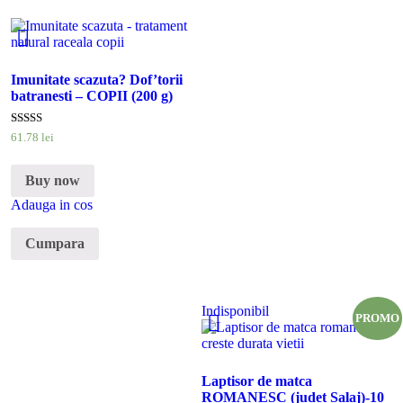
Imunitate scazuta? Dof’torii
batranesti – COPII (200 g)
Evaluat la
61
.
78
lei
5.00
din 5
Buy now
Adauga in cos
Cumpara
Indisponibil
PROMO
Laptisor de matca
ROMANESC (judet Salaj)-10