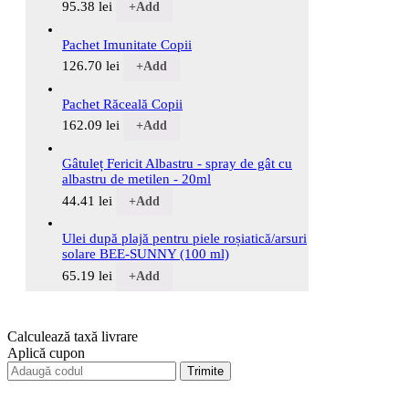
95.38
lei
+
Add
Pachet Imunitate Copii
126.70
lei
+
Add
Pachet Răceală Copii
162.09
lei
+
Add
Gâtuleț Fericit Albastru - spray de gât cu
albastru de metilen - 20ml
44.41
lei
+
Add
Ulei după plajă pentru piele roșiatică/arsuri
solare BEE-SUNNY (100 ml)
65.19
lei
+
Add
Calculează taxă livrare
Aplică cupon
Trimite