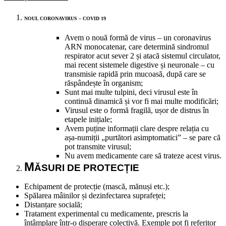
NOUL CORONAVIRUS – COVID 19
Avem o nouă formă de virus – un coronavirus
ARN monocatenar, care determină sindromul
respirator acut sever 2 și atacă sistemul circulator,
mai recent sistemele digestive și neuronale – cu
transmisie rapidă prin mucoasă, după care se
răspândește în organism;
Sunt mai multe tulpini, deci virusul este în
continuă dinamică și vor fi mai multe modificări;
Virusul este o formă fragilă, ușor de distrus în
etapele inițiale;
Avem puține informații clare despre relația cu
așa-numiții „purtători asimptomatici” – se pare că
pot transmite virusul;
Nu avem medicamente care să trateze acest virus.
M
Ă
SURI DE PROTEC
Ț
IE
Echipament de protecție (mască, mănuși etc.);
Spălarea mâinilor și dezinfectarea suprafeței;
Distanțare socială;
Tratament experimental cu medicamente, prescris la
întâmplare într-o disperare colectivă. Exemple pot fi referitor