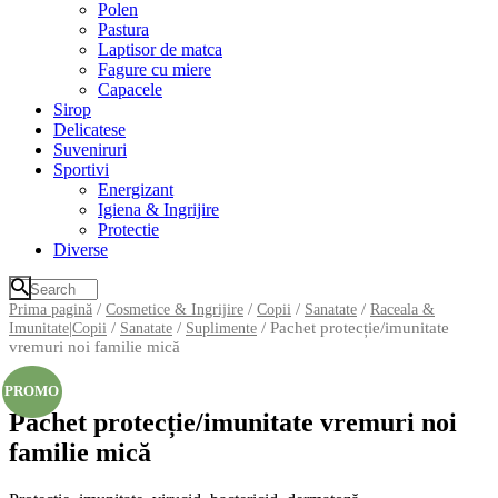
Polen
Pastura
Laptisor de matca
Fagure cu miere
Capacele
Sirop
Delicatese
Suveniruri
Sportivi
Energizant
Igiena & Ingrijire
Protectie
Diverse
/
/
/
/
Prima pagină
Cosmetice & Ingrijire
Copii
Sanatate
Raceala &
/
/
/ Pachet protecție/imunitate
Imunitate|Copii
Sanatate
Suplimente
vremuri noi familie mică
PROMO
Pachet protecție/imunitate vremuri noi
familie mică