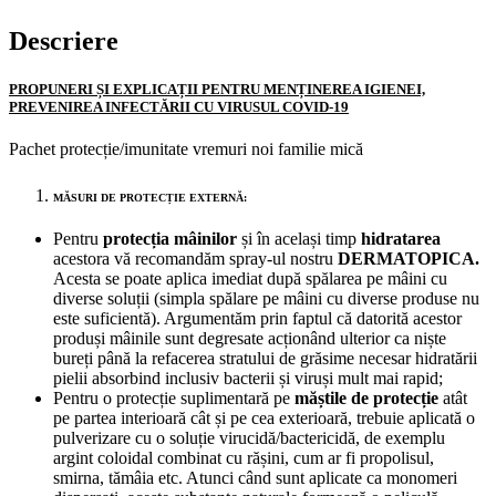
Descriere
PROPUNERI ȘI EXPLICAȚII PENTRU MENȚINEREA IGIENEI,
PREVENIREA INFECTĂRII CU VIRUSUL COVID-19
Pachet protecție/imunitate vremuri noi familie mică
MĂSURI DE PROTECȚIE EXTERNĂ:
Pentru
protecția mâinilor
și în același timp
hidratarea
acestora vă recomandăm spray-ul nostru
DERMATOPICA.
Acesta se poate aplica imediat după spălarea pe mâini cu
diverse soluții (simpla spălare pe mâini cu diverse produse nu
este suficientă). Argumentăm prin faptul că datorită acestor
produși mâinile sunt degresate acționând ulterior ca niște
bureți până la refacerea stratului de grăsime necesar hidratării
pielii absorbind inclusiv bacterii și viruși mult mai rapid;
Pentru o protecție suplimentară pe
măștile de protecție
atât
pe partea interioară cât și pe cea exterioară, trebuie aplicată o
pulverizare cu o soluție virucidă/bactericidă, de exemplu
argint coloidal combinat cu rășini, cum ar fi propolisul,
smirna, tămâia etc. Atunci când sunt aplicate ca monomeri