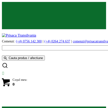
Comenzi:
(+4) 0756.142.300
|
(+4) 0264.274.637
|
comenzi@prisacatransilva
Cauta produs / afectiune
Coșul meu:
0