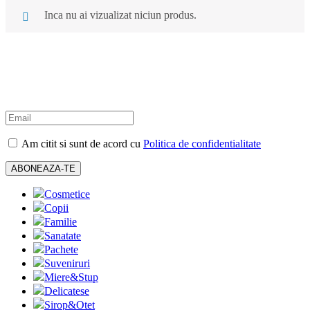
Inca nu ai vizualizat niciun produs.
Am citit si sunt de acord cu
Politica de confidentialitate
Cosmetice
Copii
Familie
Sanatate
Pachete
Suveniruri
Miere&Stup
Delicatese
Sirop&Otet