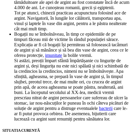
tămăduitoare ale apei de argint au fost constatate încă de acum
4.000 de ani. Le cunoșteau romanii, grecii și egiptenii.
Tot pe atunci, chinezii practicau acupunctura folosind ace de
argint. Navigatorii, în lungile lor călătorii, transportau apa,
vinul și laptele în vase din argint, pentru a le păstra nealterate
cât mai mult timp.
Bogații nu se îmbolnăveau, în timp ce epidemiile de pe
timpuri făceau mii de victime în rândul populației sărace.
Explicația ar fi că bogații își permiteau să folosească tacâmuri
de argint și să mănânce și să bea din vase de argint, ceea ce le
oferea protecție,
imunitate
la bolile vremii.
Si astăzi, preoții împart sfântă împărtășanie cu lingurițe de
argint și, deși lingurița nu este nici spălată și nici schimbată de
la credincios la credincios, nimeni nu se îmbolnăvește. Apa
sfințită, agheasma, se prepară în vase de argint și, în timpul
slujbei, preotul trece, de mai multe ori, cu crucea de argint
prin apă, de aceea agheasma se poate păstra, nealterată, ani
buni. La începutul secolului al XX-lea, medicii vremii
prescriau nitrat de argint persoanelor care sufereau de ulcer la
stomac, iar nou-născuților le puneau în ochi câteva picături de
soluție de argint pentru a distruge eventualele
bacterii
care le-
ar fi putut provoca orbirea. De asemenea, bijutierii care
lucrează cu argint sunt renumiți pentru sănătatea lor.
SITUAȚIA CURENTĂ