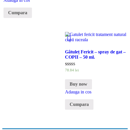
Adauga in cos
Cumpara
Gâtuleț Fericit – spray de gat –
COPII – 50 ml.
Evaluat la
78
.
84
lei
5.00
din 5
Buy now
Adauga in cos
Cumpara