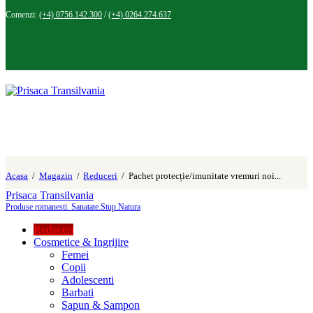
Comenzi:
(+4) 0756.142.300
/
(+4) 0264.274.637
Acasa
Magazin
Reduceri
Pachet protecție/imunitate vremuri noi...
Prisaca Transilvania
Produse romanesti. Sanatate.Stup.Natura
Reduceri
Cosmetice & Ingrijire
Femei
Copii
Adolescenti
Barbati
Sapun & Sampon