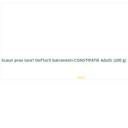
Scaun prea tare? Dof’torii batranesti-CONSTIPATIE Adulti (200 g)
Evaluat la
5.00
din 5