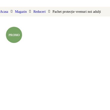
DELICATESE
Acasa
Magazin
Reduceri
Pachet protecție vremuri noi adulți
SUVENIRURI
SPORTIVI
PROMO
DIVERSE