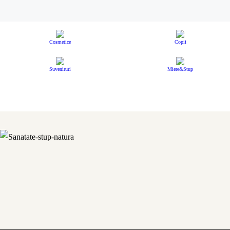
Cosmetice
Copii
Suveniruri
Miere&Stup