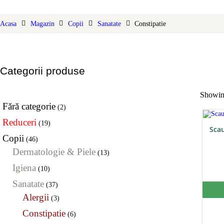
DELICATESE
Acasa
Magazin
Copii
Sanatate
Constipatie
SUVENIRURI
SPORTIVI
Categorii produse
DIVERSE
Showing
Fără categorie
(2)
Reduceri
(19)
Scau
Copii
(46)
Dermatologie & Piele
(13)
Igiena
(10)
Sanatate
(37)
Alergii
(3)
Constipatie
(6)