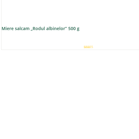
Miere salcam „Rodul albinelor” 500 g
Evaluat la
5.00
din 5