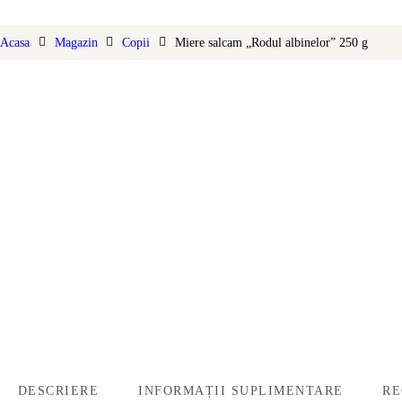
DELICATESE
Acasa
Magazin
Copii
Miere salcam „Rodul albinelor” 250 g
SUVENIRURI
SPORTIVI
DIVERSE
DESCRIERE
INFORMAȚII SUPLIMENTARE
RE