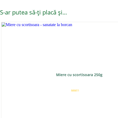
S-ar putea să-ți placă și…
Miere cu scortisoara 250g
Evaluat la
5.00
din 5