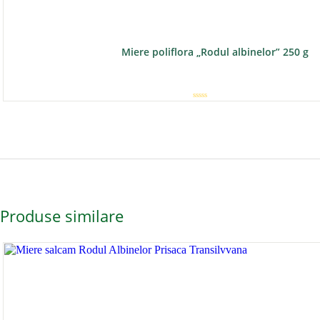
Miere poliflora „Rodul albinelor” 250 g
E
v
a
l
u
a
t
l
a
0
d
i
n
Produse similare
5