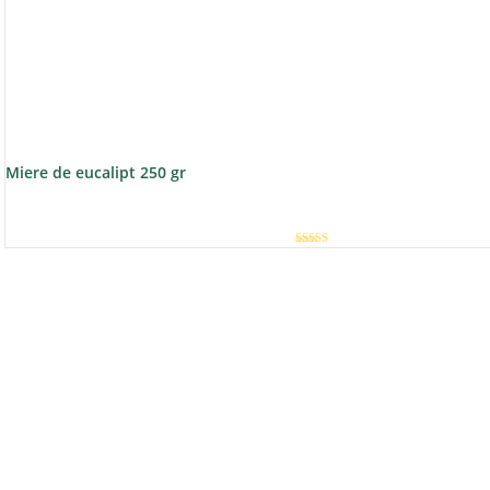
Miere de eucalipt 250 gr
Evaluat la
5.00
din 5