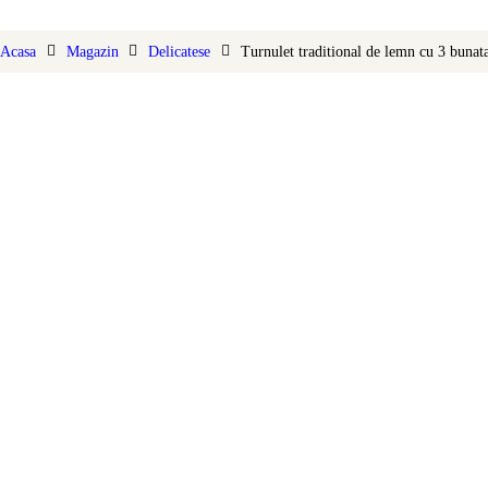
DELICATESE
Acasa
Magazin
Delicatese
Turnulet traditional de lemn cu 3 bunatat
SUVENIRURI
SPORTIVI
DIVERSE