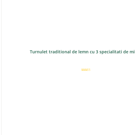
Turnulet traditional de lemn cu 3 specialitati de m
Evaluat la
5.00
din 5